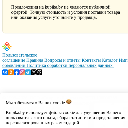
Предложения на kupika.by не являются публичной
офертой. Точную стоимость и условия поставки товара
или оказания услуги уточняйте у продавца.
Пользовательское
соглашение
Правила
Вопросы и ответы
Контакты
Каталог
Имп
объявлений
Политика обработки персональных данных
© 1999–2026, ООО «Открытый контакт». УНП 100008738.
Мы заботимся о Ваших
cookie
Республика Беларусь, г.Минск, ул.Кальварийская, 17-518.
Время работы с 09:00 до 18:00.
Kupika.by использует файлы cookie для улучшения Вашего
пользовательского опыта, сбора статистики и представления
Настройка cookie
персонализированных рекомендаций.