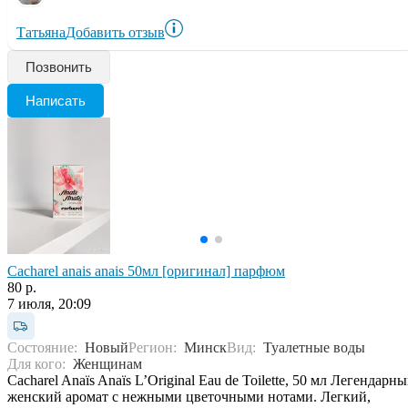
Татьяна
Добавить отзыв
Позвонить
Написать
Cacharel anais anais 50мл [оригинал] парфюм
80 р.
7 июля, 20:09
Состояние:
Новый
Регион:
Минск
Вид:
Туалетные воды
Для кого:
Женщинам
Cacharel Anaïs Anaïs L’Original Eau de Toilette, 50 мл Легендарн
женский аромат с нежными цветочными нотами. Легкий,