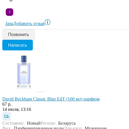
J
Jana
Добавить отзыв
Позвонить
Написать
David Beckham Classic Blue EdT (100 мл) парфюм
67 р.
14 июля, 13:16
Состояние:
Новый
Регион:
Беларусь
Вид:
Парфюмированные воды
Для кого:
Мужчинам