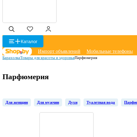
Каталог
Импорт объявлений
Мобильные телефоны
Барахолка
Товары для красоты и здоровья
Парфюмерия
Парфюмерия
Для женщин
Для мужчин
Духи
Туалетная вода
Парфю