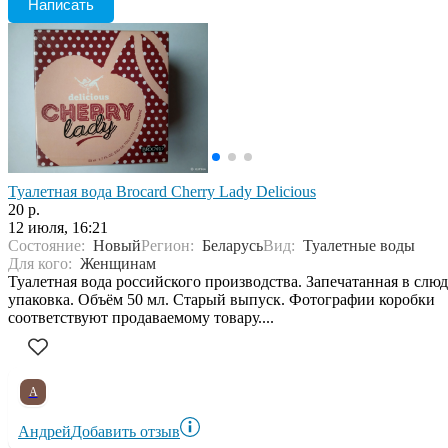
Написать
Туалетная вода Brocard Cherry Lady Delicious
20 р.
12 июля, 16:21
Состояние:
Новый
Регион:
Беларусь
Вид:
Туалетные воды
Для кого:
Женщинам
Туалетная вода российского производства. Запечатанная в слю
упаковка. Объём 50 мл. Старый выпуск. Фотографии коробки
соответствуют продаваемому товару....
А
Андрей
Добавить отзыв