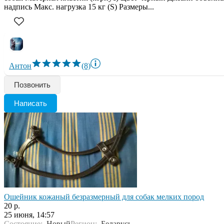
надпись Макс. нагрузка 15 кг (S) Размеры...
Антон
(8)
Позвонить
Написать
Ошейник кожаный безразмерный для собак мелких пород
20 р.
25 июня, 14:57
Состояние:
Новый
Регион:
Беларусь