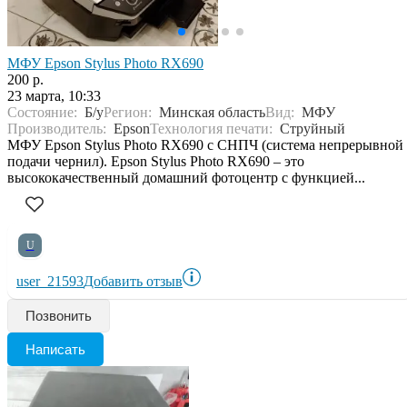
МФУ Epson Stylus Photo RX690
200 р.
23 марта, 10:33
Состояние:
Б/у
Регион:
Минская область
Вид:
МФУ
Производитель:
Epson
Технология печати:
Струйный
МФУ Epson Stylus Photo RX690 с СНПЧ (система непрерывной
подачи чернил). Epson Stylus Photo RX690 – это
высококачественный домашний фотоцентр с функцией...
U
user_21593
Добавить отзыв
Позвонить
Написать