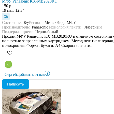
МФУ Panasonic KX-MB2020RU
150 р.
19 мая, 12:34
Состояние:
Б/у
Регион:
Минск
Вид:
МФУ
Производитель:
Panasonic
Технология печати:
Лазерный
Поддержка цвета:
Черно-белый
Продам МФУ Panasonic KX-MB2020RU в отличном состоянии 
полностью заправленным картриджем. Метод печати: лазерная,
монохромная Формат бумаги: А4 Скорость печати...
С
Сергей
Добавить отзыв
Написать