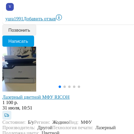
Y
yura1991
Добавить отзыв
Позвонить
Написать
Лазерный цветной МФУ RICOH
1 100 р.
31 июля, 10:51
Состояние:
Б/у
Регион:
Жодино
Вид:
МФУ
Производитель:
Другой
Технология печати:
Лазерный
Поддержка цвета:
Цветной