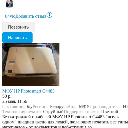
84vio
Добавить отзыв
Позвонить
Написать
МФУ HP Photosmart C4483
50 р.
25 мая, 11:56
Состояние:
Б/у
Регион:
Беларусь
Вид:
МФУ
Производитель:
H
Технология печати:
Струйный
Поддержка цвета:
Цветной
Без катриджей и кабелей МФУ HP Photosmart C4483 "все-в-
одном" предназначено для людей, желающих печатать все типы
материалов - от документов и веб-страниц до...