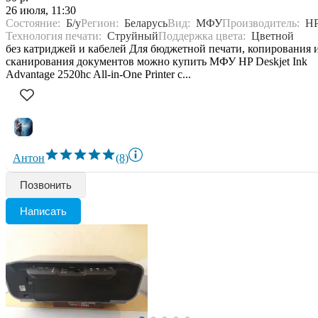
26 июля, 11:30
Состояние:
Б/у
Регион:
Беларусь
Вид:
МФУ
Производитель:
H
Технология печати:
Струйный
Поддержка цвета:
Цветной
без катриджей и кабелей Для бюджетной печати, копирования 
сканирования документов можно купить МФУ HP Deskjet Ink
Advantage 2520hc All-in-One Printer с...
Антон
(8)
Позвонить
Написать