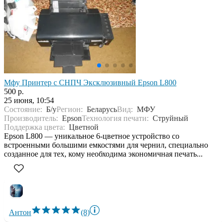
Мфу Принтер с СНПЧ Эксклюзивный Epson L800
500 р.
25 июня, 10:54
Состояние:
Б/у
Регион:
Беларусь
Вид:
МФУ
Производитель:
Epson
Технология печати:
Струйный
Поддержка цвета:
Цветной
Epson L800 — уникальное 6-цветное устройство со
встроенными большими емкостями для чернил, специально
созданное для тех, кому необходима экономичная печать...
Антон
(8)