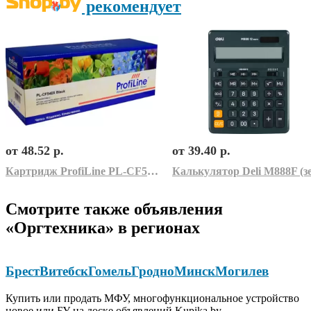
рекомендует
от 48.52 р.
от 39.40 р.
Картридж ProfiLine PL-CF540X-Bk (аналог HP CF540X)
Смотрите также объявления
«Оргтехника» в регионах
Брест
Витебск
Гомель
Гродно
Минск
Могилев
Купить или продать МФУ, многофункциональное устройство
новое или БУ на доске объявлений Kupika.by