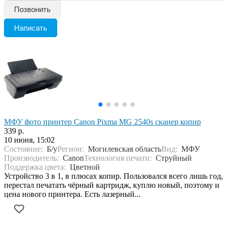
Позвонить
Написать
МФУ фото принтер Canon Pixma MG 2540s сканер копир
339 р.
10 июня, 15:02
Состояние:
Б/у
Регион:
Могилевская область
Вид:
МФУ
Производитель:
Canon
Технология печати:
Струйный
Поддержка цвета:
Цветной
Устройство 3 в 1, в плюсах копир. Пользовался всего лишь год,
перестал печатать чёрный картридж, куплю новый, поэтому и
цена нового принтера. Есть лазерный...