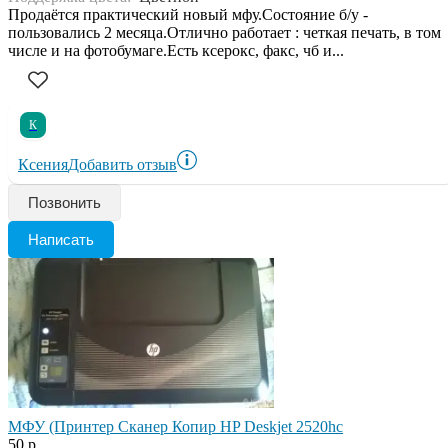
Продаётся практический новый мфу.Состояние б/у -
пользовались 2 месяца.Отлично работает : четкая печать, в том
числе и на фотобумаге.Есть ксерокс, факс, чб и...
К
Ксения
Добавить отзыв
Позвонить
Написать
МФУ (Принтер Сканер Копир HP Deskjet 2520hc
50 р.