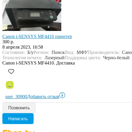
Canon i-SENSYS MF4410 принтер
300 р.
8 апреля 2023, 16:58
Состояние:
Б/у
Регион:
Пинск
Вид:
МФУ
Производитель:
Cano
Технология печати:
Лазерный
Поддержка цвета:
Черно-белый
Canon i-SENSYS MF4410. Доставка
U
user_30900
Добавить отзыв
Позвонить
Написать