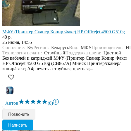
МФУ (Принтер Сканер Копир Факс) HP Officejet 4500 G510g
40 р.
25 июня, 14:55
Состояние:
Б/у
Регион:
Беларусь
Вид:
МФУ
Производитель:
H
Технология печати:
Струйный
Поддержка цвета:
Цветной
Без кабелей и катриджей МФУ (Принтер Сканер Копир Факс)
HP Officejet 4500 G510g (CB867A) Минск Принтер/сканер/
копир/факс; A4; печать - струйная; цветная;...
Антон
(8)
Позвонить
Написать