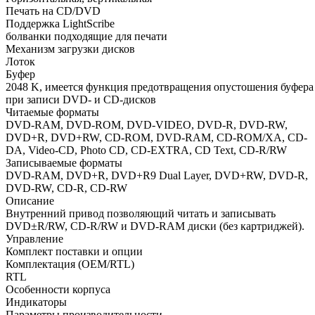
Печать на CD/DVD
Поддержка LightScribe
болванки подходящие для печати
Механизм загрузки дисков
Лоток
Буфер
2048 K, имеется функция предотвращения опустошения буфера
при записи DVD- и СD-дисков
Читаемые форматы
DVD-RAM, DVD-ROM, DVD-VIDEO, DVD-R, DVD-RW,
DVD+R, DVD+RW, CD-ROM, DVD-RAM, CD-ROM/XA, CD-
DA, Video-CD, Photo CD, CD-EXTRA, CD Text, CD-R/RW
Записываемые форматы
DVD-RAM, DVD+R, DVD+R9 Dual Layer, DVD+RW, DVD-R,
DVD-RW, CD-R, CD-RW
Описание
Внутренний привод позволяющий читать и записывать
DVD±R/RW, CD-R/RW и DVD-RAM диски (без картриджей).
Управление
Комплект поставки и опции
Комплектация (OEM/RTL)
RTL
Особенности корпуса
Индикаторы
Параметры производительности