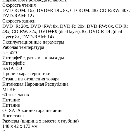
Скорость чтения
DVD-ROM: 16x, DVD±R DL: 8x, CD-ROM: 48x CD-R/RW: 40x,
DVD-RAM: 12x
Скорость записи
DVD+R: 20x, DVD+RW: 8x, DVD-R: 20x, DVD-RW: 6x, CD-R:
48x, CD-RW: 32x, DVD+R9 (dual layer): 8х, DVD-R DL (dual
layer): 8х, DVD-RAM: 14х
Эксплуатационные параметры
Рабочая температура
5 ~ 45°C
Интерфейс, разъемы и выходы
Интерфейс
SATA 150
Прочие характеристики
Страна изготовления товара
Китайская Народная Республика
MTBF
60 тыс. часов
Питание
Питание
От SATA коннектора питания
Логистика
Размеры (ширина x высота x глубина)
148 x 42 x 173 мм