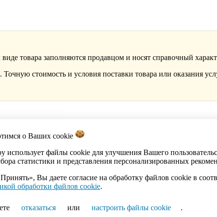
 виде товара заполняются продавцом и носят справочный характ
 Точную стоимость и условия поставки товара или оказания усл
отимся о Ваших
cookie
акты
Каталог
Импорт объявлений
Политика обработки персона
by использует файлы cookie для улучшения Вашего пользователь
сбора статистики и представления персонализированных рекоме
Принять», Вы даете согласие на обработку файлов cookie в соот
икой обработки файлов cookie
.
ика Беларусь, г.Минск, ул.Кальварийская, 17-518. Время работы
ете
отказаться
или
настроить файлы cookie
.