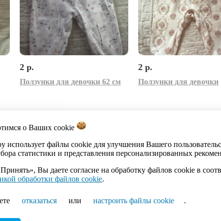
2 р.
2 р.
Ползунки для девочки 62 см
Ползунки для девочки
отимся о Ваших
cookie
акты
Каталог
Импорт объявлений
Политика обработки персона
by использует файлы cookie для улучшения Вашего пользователь
сбора статистики и представления персонализированных рекоме
Принять», Вы даете согласие на обработку файлов cookie в соот
икой обработки файлов cookie
.
ика Беларусь, г.Минск, ул.Кальварийская, 17-518. Время работы
ете
отказаться
или
настроить файлы cookie
.