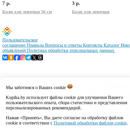
7 р.
3 р.
Боди для девочки 56 см
Боди для девочки
Пользовательское
соглашение
Правила
Вопросы и ответы
Контакты
Каталог
Имп
объявлений
Политика обработки персональных данных
© 1999–2026, ООО «Открытый контакт». УНП 100008738.
Мы заботимся о Ваших
cookie
Республика Беларусь, г.Минск, ул.Кальварийская, 17-518.
Время работы с 09:00 до 18:00.
Kupika.by использует файлы cookie для улучшения Вашего
пользовательского опыта, сбора статистики и представления
Настройка cookie
персонализированных рекомендаций.
Нажав «Принять», Вы даете согласие на обработку файлов
cookie в соответствии с
Политикой обработки файлов cookie
.