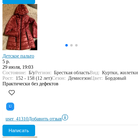
Детское пальто
5 р.
29 июля, 19:03
Состояние:
Б/у
Регион:
Бресткая область
Вид:
Куртки, жилетки
Рост:
152 - 158 (12 лет)
Сезон:
Демисезон
Цвет:
Бордовый
Практически без дефектов
U
user_41310
Добавить отзыв
Написать