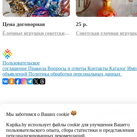
Цена договорная
25 р.
Ёлочные игрушки советские антиквариат
Советская елочная игрушк
Пользовательское
соглашение
Правила
Вопросы и ответы
Контакты
Каталог
Имп
объявлений
Политика обработки персональных данных
© 1999–2026, ООО «Открытый контакт». УНП 100008738.
Мы заботимся о Ваших
cookie
Республика Беларусь, г.Минск, ул.Кальварийская, 17-518.
Время работы с 09:00 до 18:00.
Kupika.by использует файлы cookie для улучшения Вашего
пользовательского опыта, сбора статистики и представления
Настройка cookie
персонализированных рекомендаций.