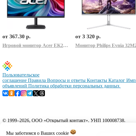
от 367.30 р.
от 3 320 р.
Игровой монитор Acer EK271P0bi UM.HE1CD.001
Пользовательское
соглашение
Правила
Вопросы и ответы
Контакты
Каталог
Имп
объявлений
Политика обработки персональных данных
© 1999–2026, ООО «Открытый контакт». УНП 100008738.
Республика Беларусь, г.Минск, ул.Кальварийская, 17-518.
Время работы с 09:00 до 18:00.
Мы заботимся о Ваших
cookie