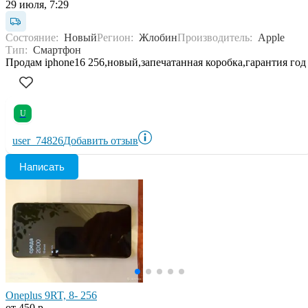
29 июля, 7:29
Состояние:
Новый
Регион:
Жлобин
Производитель:
Apple
Тип:
Смартфон
Продам iphone16 256,новый,запечатанная коробка,гарантия год
U
user_74826
Добавить отзыв
Написать
Oneplus 9RT, 8- 256
от 450 р.