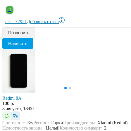
U
user_72921
Добавить отзыв
Позвонить
Написать
Redmi 8A
100 р.
8 августа, 18:00
Состояние:
Б/у
Регион:
Горки
Производитель:
Xiaomi (Redmi)
Целостность экрана:
Целый
Количество симкарт:
2