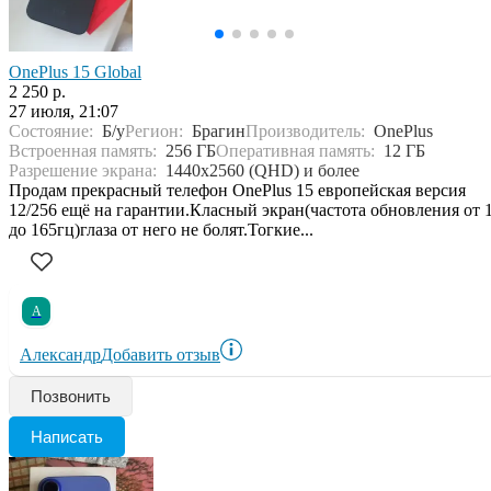
OnePlus 15 Global
2 250 р.
27 июля, 21:07
Состояние:
Б/у
Регион:
Брагин
Производитель:
OnePlus
Встроенная память:
256 ГБ
Оперативная память:
12 ГБ
Разрешение экрана:
1440x2560 (QHD) и более
Продам прекрасный телефон OnePlus 15 европейская версия
12/256 ещё на гарантии.Класный экран(частота обновления от 
до 165гц)глаза от него не болят.Тогкие...
А
Александр
Добавить отзыв
Позвонить
Написать