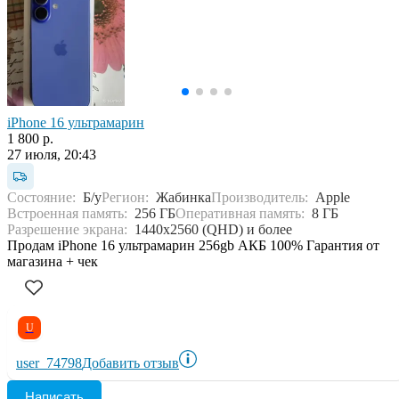
iPhone 16 ультрамарин
1 800 р.
27 июля, 20:43
Состояние:
Б/у
Регион:
Жабинка
Производитель:
Apple
Встроенная память:
256 ГБ
Оперативная память:
8 ГБ
Разрешение экрана:
1440x2560 (QHD) и более
Продам iPhone 16 ультрамарин 256gb АКБ 100% Гарантия от
магазина + чек
U
user_74798
Добавить отзыв
Написать