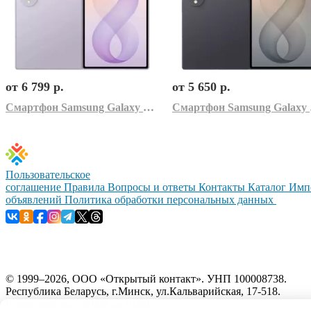
от 6 799 р.
от 5 650 р.
Смартфон Samsung Galaxy Z Fold8 SM-F971B 12GB/512GB (лаванда)
Смартфо
Пользовательское
соглашение
Правила
Вопросы и ответы
Контакты
Каталог
Имп
объявлений
Политика обработки персональных данных
© 1999–2026, ООО «Открытый контакт». УНП 100008738.
Республика Беларусь, г.Минск, ул.Кальварийская, 17-518.
Время работы с 09:00 до 18:00.