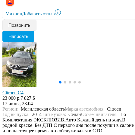
М
Михаил
Добавить отзыв
Позвонить
Написать
Citroen C4
23 000 р.
7 827 $
17 июня, 23:04
Регион:
Могилевская область
Марка автомобиля:
Citroen
Год выпуска:
2014
Тип кузова:
Седан
Объем двигателя:
1.6
Комплектация ЭКСКЛЮЗИВ.Авто Каждый день на ходу.В
родной краске .Без ДТП.С первого дня после покупки в салоне
и по настоящее время авто обслуживался в СТО...