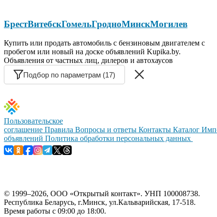
Брест
Витебск
Гомель
Гродно
Минск
Могилев
Купить или продать автомобиль с бензиновым двигателем с
пробегом или новый на доске объявлений Kupika.by.
Объявления от частных лиц, дилеров и автохаусов
Подбор по параметрам (17)
Пользовательское
соглашение
Правила
Вопросы и ответы
Контакты
Каталог
Имп
объявлений
Политика обработки персональных данных
© 1999–2026, ООО «Открытый контакт». УНП 100008738.
Республика Беларусь, г.Минск, ул.Кальварийская, 17-518.
Время работы с 09:00 до 18:00.