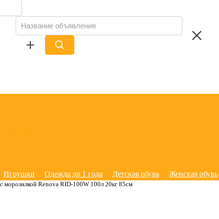
Игрушки
Одежда до 1 года
Детская обувь
Женская обувь
с морозилкой Renova RID-100W 100л 20кг 85см