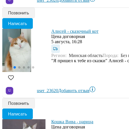
user_23620
Добавить отзыв
U
Позвонить
Написать
Алисей - сказочный кот
Цена договорная
5 августа, 16:28
Регион:
Минская область
Порода:
Без
"Я пришел к тебе из сказки" Алисей -
user_23620
Добавить отзыв
U
Позвонить
Написать
Кошка Вива - царица
Цена договорная