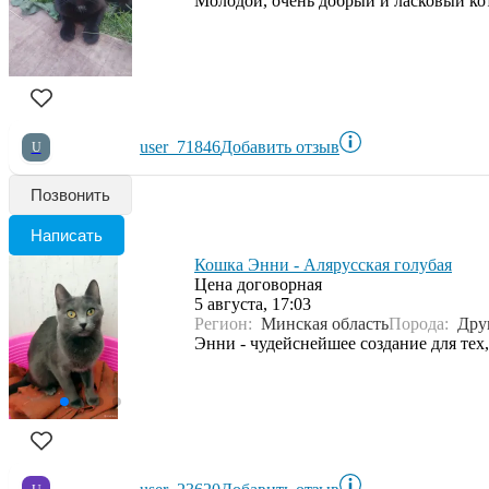
Молодой, очень добрый и ласковый ко
user_71846
Добавить отзыв
U
Позвонить
Написать
Кошка Энни - Алярусская голубая
Цена договорная
5 августа, 17:03
Регион:
Минская область
Порода:
Дру
Энни - чудейснейшее создание для тех,