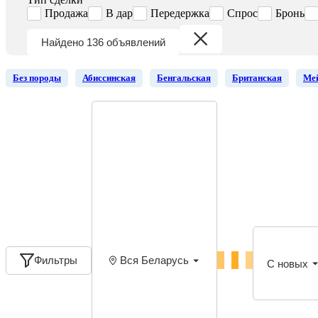
Продажа
В дар
Передержка
Спрос
Бронь
Найдено 136 объявлений
Без породы
Абиссинская
Бенгальская
Британская
Ме
Фильтры
Вся Беларусь
С новых