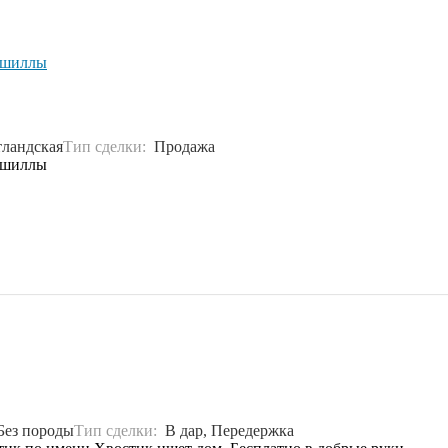
ншиллы
ландская
Тип сделки:
Продажа
ншиллы
Без породы
Тип сделки:
В дар, Передержка