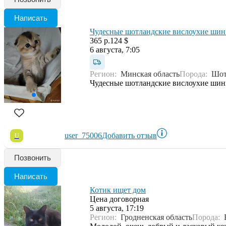
Написать
Чудесные шотландские вислоухие ши
365 р.
124 $
6 августа, 7:05
Регион:
Минская область
Порода:
Шот
Чудесные шотландские вислоухие ши
user_75006
Добавить отзыв
U
Позвонить
Написать
Котик ищет дом
Цена договорная
5 августа, 17:19
Регион:
Гродненская область
Порода: