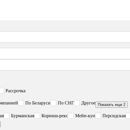
Рассрочка
омпанией
По Беларуси
По СНГ
Другое
Показать еще 2
ая
Бурманская
Корниш-рекс
Мейн-кун
Персидская