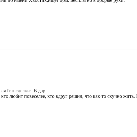
тик по имени Хвостик,ищет дом. Бесплатно в добрые руки.
гая
Тип сделки:
В дар
 кто любит повеселее, кто вдруг решил, что как-то скучно жить. 