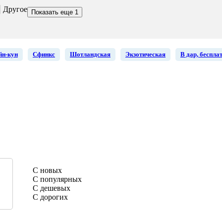
Другое
Показать еще 1
йн-кун
Сфинкс
Шотландская
Экзотическая
В дар, беспла
С новых
С популярных
С дешевых
С дорогих