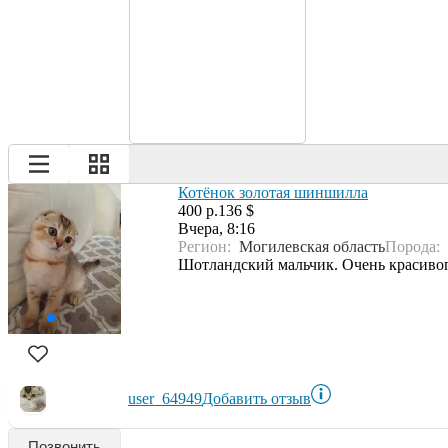
Котёнок золотая шиншилла
400 р.
136 $
Вчера, 8:16
Регион:
Могилевская область
Порода:
Шотландский мальчик. Очень красивого
user_64949
Добавить отзыв
Позвонить