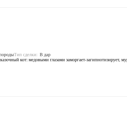
 породы
Тип сделки:
В дар
 сказочный кот: медовыми глазами заморгает-загипнотизирует, м