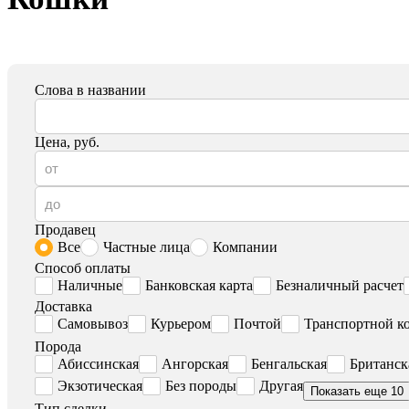
Слова в названии
Цена, руб.
Продавец
Все
Частные лица
Компании
Способ оплаты
Наличные
Банковская карта
Безналичный расчет
Доставка
Самовывоз
Курьером
Почтой
Транспортной к
Порода
Абиссинская
Ангорская
Бенгальская
Британск
Экзотическая
Без породы
Другая
Показать еще 10
Тип сделки