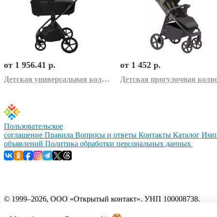
от 1 956.41 р.
от 1 452 р.
Детская универсальная коляска Sweet Baby SBL Elegante Therma (2 в 1, черный)
Пользовательское
соглашение
Правила
Вопросы и ответы
Контакты
Каталог
Имп
объявлений
Политика обработки персональных данных
© 1999–2026, ООО «Открытый контакт». УНП 100008738.
Республика Беларусь, г.Минск, ул.Кальварийская, 17-518.
Время работы с 09:00 до 18:00.