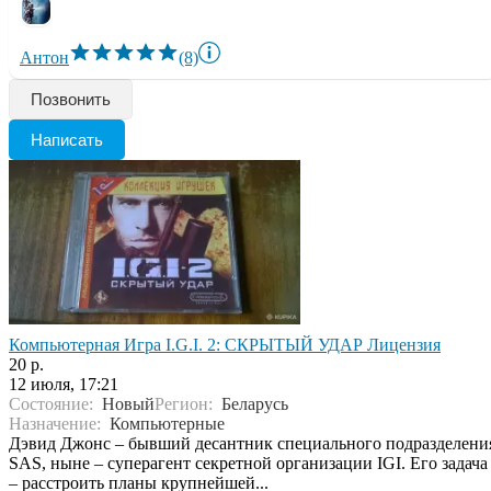
Антон
(8)
Позвонить
Написать
Компьютерная Игра I.G.I. 2: СКРЫТЫЙ УДАР Лицензия
20 р.
12 июля, 17:21
Состояние:
Новый
Регион:
Беларусь
Назначение:
Компьютерные
Дэвид Джонс – бывший десантник специального подразделени
SAS, ныне – суперагент секретной организации IGI. Его задача
– расстроить планы крупнейшей...