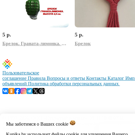
5 р.
5 р.
Брелок. Граната-лимонка. Высота 4,5 см.
Брелок
Пользовательское
соглашение
Правила
Вопросы и ответы
Контакты
Каталог
Имп
объявлений
Политика обработки персональных данных
© 1999–2026, ООО «Открытый контакт». УНП 100008738.
Республика Беларусь, г.Минск, ул.Кальварийская, 17-518.
Мы заботимся о Ваших
cookie
Время работы с 09:00 до 18:00.
Kupika.by использует файлы cookie для улучшения Вашего