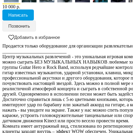
10 000 р.
Написать
Позвонить
Добавить в избранное
Продается только оборудование для организации развлекательн
___________________________
Центр музыкальных развлечений - это уникальная игровая комн
можно сыграть БЕЗ МУЗЫКАЛЬНЫХ НАВЫКОВ любимые хиты
группы Guitar Hero и Rock Band, используя редчайшие контрол
гитар известных музыкантов, ударной установки, клавиш, мик
профессиональной акустики и другого оборудования, которое п
почувствовать настоящей звездой. Здесь можно в полной мере 
реалистичной атмосферой концерта и сыграть в собственной ро
друзей. Одновременно в исполнении песни может быть задейст
Достаточно справиться лишь с 5-ю цветными кнопками, которы
имитируют удар по барабану или зажатый аккорд на гитаре, а 
нажать - вы увидите на экране. Также у нас можно спеть попул
караоке, устроить головокружительные танцевальные или спор
датчиком движения Kinect или просто весело провести время.
Комната имеет антуражный вид, стилизована по репетиционную
клиенты заходят внутрь – эффект WOW обеспечен. Уникальная 