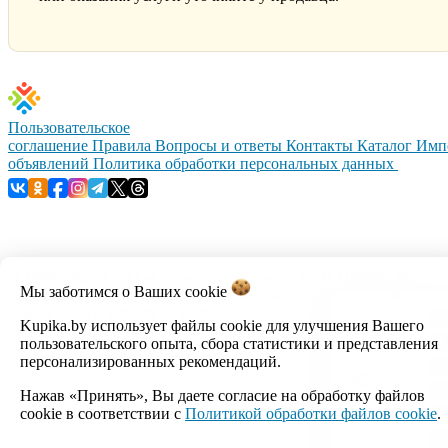
Пользовательское
соглашение
Правила
Вопросы и ответы
Контакты
Каталог
Имп
объявлений
Политика обработки персональных данных
© 1999–2026, ООО «Открытый контакт». УНП 100008738.
Мы заботимся о Ваших
cookie
Республика Беларусь, г.Минск, ул.Кальварийская, 17-518.
Время работы с 09:00 до 18:00.
Kupika.by использует файлы cookie для улучшения Вашего
пользовательского опыта, сбора статистики и представления
Настройка cookie
персонализированных рекомендаций.
Нажав «Принять», Вы даете согласие на обработку файлов
cookie в соответствии с
Политикой обработки файлов cookie
.