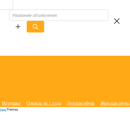
Игрушки
Одежда до 1 года
Детская обувь
Женская обувь
тные
Улитка