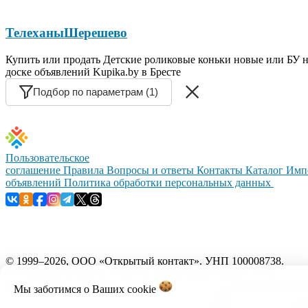
Телеханы
Шерешево
Купить или продать Детские роликовые коньки новые или БУ 
доске объявлений Kupika.by в Бресте
Подбор по параметрам (1)
Пользовательское
соглашение
Правила
Вопросы и ответы
Контакты
Каталог
Имп
объявлений
Политика обработки персональных данных
© 1999–2026, ООО «Открытый контакт». УНП 100008738.
Республика Беларусь, г.Минск, ул.Кальварийская, 17-518.
Время работы с 09:00 до 18:00.
Мы заботимся о Ваших
cookie