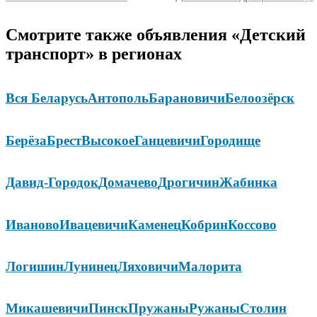
Смотрите также объявления «Детский
транспорт» в регионах
Вся Беларусь
Антополь
Барановичи
Белоозёрск
Берёза
Брест
Высокое
Ганцевичи
Городище
Давид-Городок
Домачево
Дрогичин
Жабинка
Иваново
Ивацевичи
Каменец
Кобрин
Коссово
Логишин
Лунинец
Ляховичи
Малорита
Микашевичи
Пинск
Пружаны
Ружаны
Столин