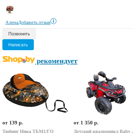
Алена
Добавить отзыв
Позвонить
Написать
рекомендует
от 139 р.
от 1 350 р.
Тюбинг Ника ТБМ1/ГО
Детский квадроцикл Ba